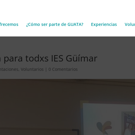
frecemos
¿Cómo ser parte de GUATA?
Experiencias
Volu
 para todxs IES Güímar
ntaciones
,
Voluntarios
|
0 Comentarios