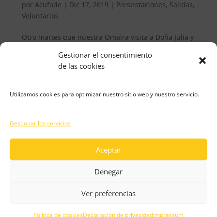
por
Acufade
|
Dic 17, 2019
|
Presentaciones
,
Salidas
,
Voluntarios
Otro martes que nuestra Omaira visita a Doña Julia y
en esta ocasión han dado un paseo hasta la Plaza de
Gestionar el consentimiento
las Flores y se han tomado una merienda juntas. Las
de las cookies
visitas de Omaira llegan siempre llenas de sonrisas y
buen ánimo. Gracias Omaira por los detalles que
tienes...
Utilizamos cookies para optimizar nuestro sitio web y nuestro servicio.
Gestionar los servicios
« Entradas más antiguas
Guata © Copyright 2026 ·
Aviso legal
·
Política de
Aceptar
privacidad
·
Política de cookies
Diseño y desarrollo
por
E-ASY | Consultoría IT & Agencia Digital.
Denegar
Ver preferencias
Política de cookies
Declaración de privacidad
Impressum